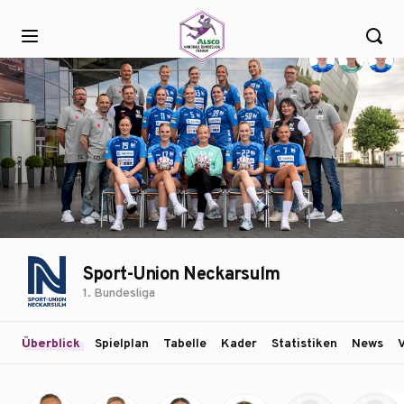
Sport-Union Neckarsulm
1. Bundesliga
Überblick
Spielplan
Tabelle
Kader
Statistiken
News
V