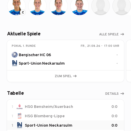
C
Aktuelle Spiele
ALLE SPIELE
POKAL 1. RUNDE
FR., 21.08.26・ 17:00 UHR
Bergischer HC 06
-
Sport-Union Neckarsulm
-
ZUM SPIEL
Tabelle
DETAILS
1
HSG Bensheim/Auerbach
0:0
1
HSG Blomberg-Lippe
0:0
1
Sport-Union Neckarsulm
0:0