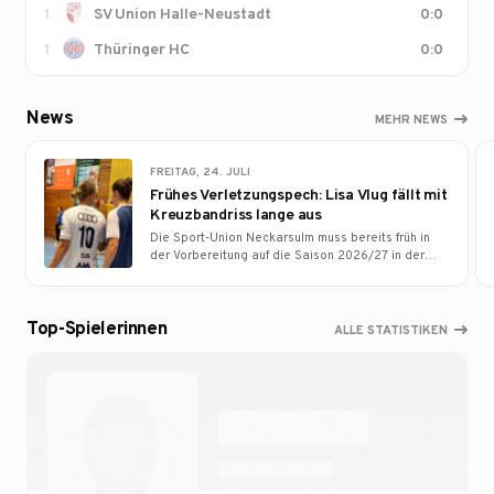
1
SV Union Halle-Neustadt
0:0
1
Thüringer HC
0:0
News
MEHR NEWS
FREITAG, 24. JULI
Frühes Verletzungspech: Lisa Vlug fällt mit
Kreuzbandriss lange aus
Die Sport-Union Neckarsulm muss bereits früh in
der Vorbereitung auf die Saison 2026/27 in der
ALSCO Handball Bundesliga Frauen einen schweren
personellen Rückschlag hinnehmen. Neuzugang
Lisa Vlug hat sich im Testspiel gegen die TuS
Top-Spielerinnen
Metzingen schwer am linken Knie verletzt und wird
ALLE STATISTIKEN
dem Team von Cheftrainer Thomas Zeitz langfristig
fehlen.