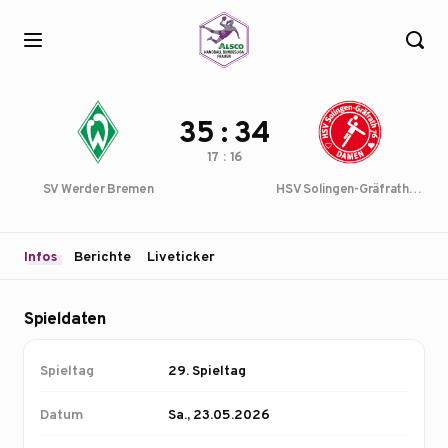
35 : 34
17 : 16
SV Werder Bremen
HSV Solingen-Gräfrath 76
Infos
Berichte
Liveticker
Spieldaten
Spieltag
29. Spieltag
Datum
Sa., 23.05.2026