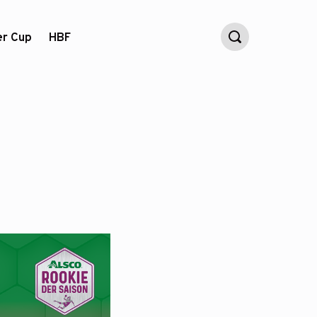
er Cup
HBF