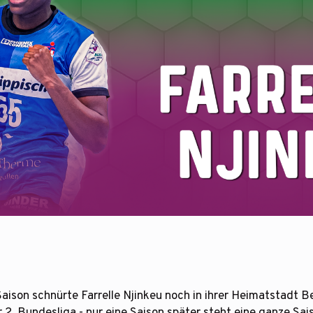
aison schnürte Farrelle Njinkeu noch in ihrer Heimatstadt Be
 2. Bundesliga - nur eine Saison später steht eine ganze Sai